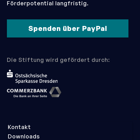
Förderpotential langfristig.
Spenden über PayPal
Die Stiftung wird gefördert durch:
Navigation
Kontakt
überspringen
Downloads