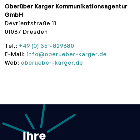
Oberüber Karger Kommunikationsagentur
GmbH
Devrientstraße 11
01067 Dresden
Tel.:
+49 (0) 351-829680
E-Mail:
info@oberueber-karger.de
Web:
oberueber-karger.de
Ihre